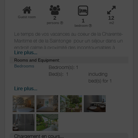
2
12
Guest room
1
persons
m2
bedroom
Le temps de vos vacances au coeur de la Charente-
Maritime et de la Saintonge pour un séjour dans un
endroit calme à proximité des incontournables à
Lire plus...
visiter comme Saintes, Rochefort, Royan,
Rooms and Equipment:
Marennes et l’Ile d’OLéron.
Bedrooms
Bedroom(s): 1
Bed(s):
1
including
La Chambre est de couleur beige et bordeaux. Elle
bed(s) for 1
est située au rez-de-chaussée et dispose d’une
pers.: 0
porte-fenêtre qui vous permettra l’accès direct au
Lire plus...
including
jardin.
bed(s) for 2
pers.: 1
Une salle d’eau privatisée et indépendante des WC.
Bathrooms
/
Bathroom with
Shower
La chambre dispose d’1 lit de 160 cm.
shower
room
Hair dryer
Chargement en cours...