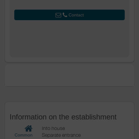
Kitchen
Contact
Other rooms
Terrace
Veranda
Media
Wifi
Other
equipment
Heating / Air
Heating
conditioning
Outside
Shelter for bike
Private garden
Garden
Various
Information on the establishment
Into house
Separate entrance
Common