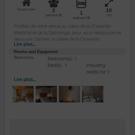
en réservant avant séjour.
2
10
Guest room
1
persons
m2
bedroom
Profitez de votre venue au cœur de la Charente-
Maritime et de la Saintonge, pour vous ressourcer et
découvrir Saintes, la Vallée de la Charente,
Lire plus...
Rochefort, Royan, le littoral charentais, l’Ile
Rooms and Equipment:
d’Oléron...
Bedrooms
Bedroom(s): 1
Bed(s):
1
including
Cette chambre située au 1er étage est idéale pour
bed(s) for 1
des enfants ou pour une famille avec la possibilité
pers.: 0
de louer la chambre « Bord de mer » qui est à
Lire plus...
including
proximité pour en faire une suite familiale.
bed(s) for 2
pers.: 1
La chambre dispose d’un 1 lit de 140 cm.
Bathrooms
/
Bathroom with
Shower
shower
room
Private bathroom
Hair dryer