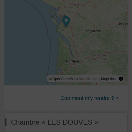
Un parcours Térra aventura
à Pont l’Abbé
d’Arnoult et à proximité sur le territoire ( Port
d'Envaux, Saintes...)
Des commerces de proximité
© OpenStreetMap Contributors |
MapLibre
Comment m'y rendre ? >
Chambre « LES DOUVES »