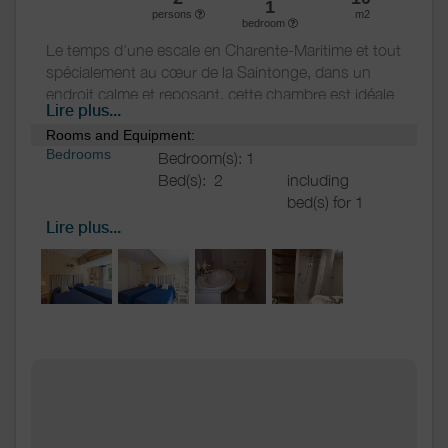
1
persons
m2
bedroom
Le temps d’une escale en Charente-Maritime et tout
spécialement au cœur de la Saintonge, dans un
endroit calme et reposant, cette chambre est idéale
Lire plus...
pour des enfants ou pour une famille avec la
Rooms and Equipment:
possibilité de louer la chambre « Hermione » qui est
Bedrooms
Bedroom(s): 1
à proximité pour en faire une suite familiale.
Bed(s):
2
including
bed(s) for 1
En pénétrant dans la chambre, vous vous sentirez
pers.: 2
comme dans une cabane de pêcheur, il ne manque
Lire plus...
including
que le bruit des vagues et le bruit des mouettes …
bed(s) for 2
pers.: 0
Cette chambre dispose de 2 lits de 90 qui peuvent
Bathrooms
/
se rapprocher à la demande.
Bathroom with
Shower
shower
room
Shower room (s):
1
WC
WC:
1
Separate WC
Private WC