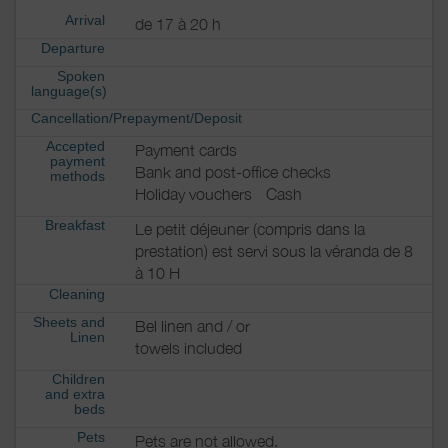
Arrival
de 17 à 20 h
Departure
Spoken
language(s)
Cancellation/Prepayment/Deposit
Accepted
Payment cards
payment
Bank and post-office checks
methods
Holiday vouchers
Cash
Breakfast
Le petit déjeuner (compris dans la
prestation) est servi sous la véranda de 8
à 10 H
Cleaning
Sheets and
Bel linen and / or
Linen
towels included
Children
and extra
beds
Pets
Pets are not allowed.