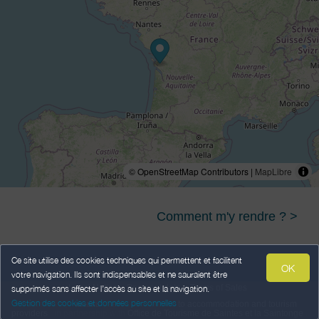
© OpenStreetMap Contributors |
MapLibre
Comment m'y rendre ? >
Ce site utilise des cookies techniques qui permettent et facilitent
OK
votre navigation. Ils sont indispensables et ne sauraient être
Legal Notice
Personal data
Terms of Sales
supprimés sans affecter l’accès au site et la navigation.
Gestion des cookies et données personnelles
Powered by
,
services intended
to accommodation and tourism
weebnb
providers
,
in partnership with
Office de Tourisme de Saintes et la Saintonge
.